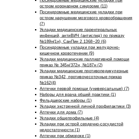
Посиндромные медицинские укладки при
остром коронарном синдроме (11)
Посиндромные медицинские укладки при
остром нарушении мозгового кровообращения
(7)
Укладки медицинские парентеральных
инфекций, антиВИЧ (антиспид) по приказу
№189н(1н), СанПин 2.1368−20 (6)
Посиндромные укладки при желудочно-
кишечном кровотечении (9)
Укладки медицинские паллиативной помощи
приказ № 345н/372н, №187н (2)
Укладки медицинские противопедикулезные
приказ №342, противочесоточные приказ
№162(4)
Аптечки первой помощи (универсальные) (7)
Наборы для врача общей практики (1)
Фельдшерские наборы (1)
Укладки экстренной личной профилактики (3)
Аптечки для дома (7)
Укладки общепрофильные (4)
Укладки при острой сердечно-сосудистой
недостаточности (1)
Аптечки при обмороке (1)