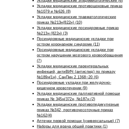
Укладки медицинские эпидемиологические (6)
Укладки медицинские противошоковые приказ
№1079 и №626 (8)
Укладки медицинские травматологические
приказ №213н(822н) (10)
Укладки медицинские посиндромные приказ
№213н (822н) (3)
Посиндромные медицинские укладки при
остром коронарном синдроме (11)
Посиндромные медицинские укладки при
остром нарушении мозгового кровообращения
(7)
Укладки медицинские парентеральных
инфекций, антиВИЧ (антиспид) по приказу
№189н(1н), СанПин 2.1368−20 (6)
Посиндромные укладки при желудочно-
кишечном кровотечении (9)
Укладки медицинские паллиативной помощи
приказ № 345н/372н, №187н (2)
Укладки медицинские противопедикулезные
приказ №342, противочесоточные приказ
№162(4)
Аптечки первой помощи (универсальные) (7)
Наборы для врача общей практики (1)