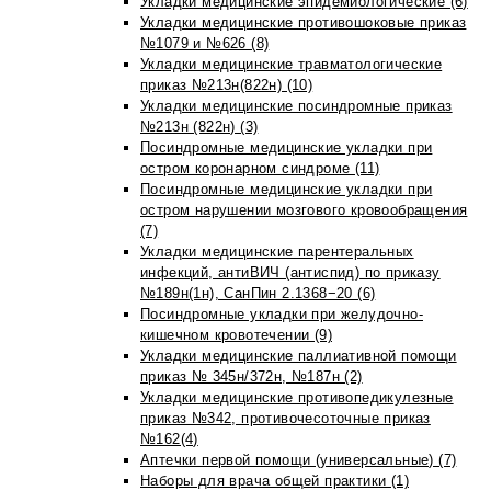
Укладки медицинские эпидемиологические (6)
Укладки медицинские противошоковые приказ
№1079 и №626 (8)
Укладки медицинские травматологические
приказ №213н(822н) (10)
Укладки медицинские посиндромные приказ
№213н (822н) (3)
Посиндромные медицинские укладки при
остром коронарном синдроме (11)
Посиндромные медицинские укладки при
остром нарушении мозгового кровообращения
(7)
Укладки медицинские парентеральных
инфекций, антиВИЧ (антиспид) по приказу
№189н(1н), СанПин 2.1368−20 (6)
Посиндромные укладки при желудочно-
кишечном кровотечении (9)
Укладки медицинские паллиативной помощи
приказ № 345н/372н, №187н (2)
Укладки медицинские противопедикулезные
приказ №342, противочесоточные приказ
№162(4)
Аптечки первой помощи (универсальные) (7)
Наборы для врача общей практики (1)