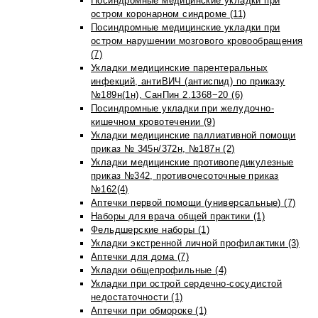
Посиндромные медицинские укладки при
остром коронарном синдроме (11)
Посиндромные медицинские укладки при
остром нарушении мозгового кровообращения
(7)
Укладки медицинские парентеральных
инфекций, антиВИЧ (антиспид) по приказу
№189н(1н), СанПин 2.1368−20 (6)
Посиндромные укладки при желудочно-
кишечном кровотечении (9)
Укладки медицинские паллиативной помощи
приказ № 345н/372н, №187н (2)
Укладки медицинские противопедикулезные
приказ №342, противочесоточные приказ
№162(4)
Аптечки первой помощи (универсальные) (7)
Наборы для врача общей практики (1)
Фельдшерские наборы (1)
Укладки экстренной личной профилактики (3)
Аптечки для дома (7)
Укладки общепрофильные (4)
Укладки при острой сердечно-сосудистой
недостаточности (1)
Аптечки при обмороке (1)