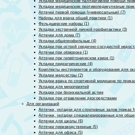
Укладки медицинские паллиативной помощи прик
Укладки медицинские противопедикулезные прик
Аптечки первой помощи (универсальные) (7)
Наборы для врача общей практики (1)
Фельдшерские наборы (1)
Укладки экстренной личной профилактики (3)
Аптечки для дома (7)
Укладки общепрофильные (4)
Укладки при острой сердечно-сосудистой недоста
Аптечки при обмороке (1)
Аптечки при гипертоническом кризе (1)
Укладки педиатрические (4)
Комплекты инструментов и оборудования для ок
Укладки медсестры (2)
Укладки врача по спортивной медицине по прика
Укладки для мероприятий
Укладки при бронхиальной астме
Укладки при отравлении дезсредствами
Для организаций
Аптечки, укладки для спортивных залов приказ 
Аптечки, укладки специализированные для общеп
Аптечки для школы (6)
Аптечки производственные (5)
Аптечки для офиса (5)