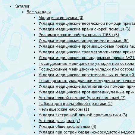
Каталог
Все укладки
Медицинские сумки (3)
Укладки медицинские неотложной помощи приказ
Укладки медицинские врача скорой помощи (6)
Реанимационные наборы приказ 1165н (5)
Укладки медицинские эпидемиологические (6)
Укладки медицинские противошоковые приказ №1
Укладки медицинские травматологические приказ
Укладки медицинские посиндромные приказ №213н
Посиндромные медицинские укладки при остром 
Посиндромные медицинские укладки при остром 
Укладки медицинские парентеральных инфекций, 
Посиндромные укладки при желудочно-кишечном 
Укладки медицинские паллиативной помощи прик
Укладки медицинские противопедикулезные прик
Аптечки первой помощи (универсальные) (7)
Наборы для врача общей практики (1)
Фельдшерские наборы (1)
Укладки экстренной личной профилактики (3)
Аптечки для дома (7)
Укладки общепрофильные (4)
Укладки при острой сердечно-сосудистой недоста