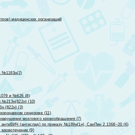
тров) медицинских организаций
 №1183н(2)
079 и №626 (8)
 №213н(822н) (10)
 (822н) (3)
коронарном синдроме (11)
нарушении мозгового кровообращения (7)
антиВИЧ (антиспид) по приказу №189н(1н), СанПин 2.1368−20 (6)
кровотечении (9)