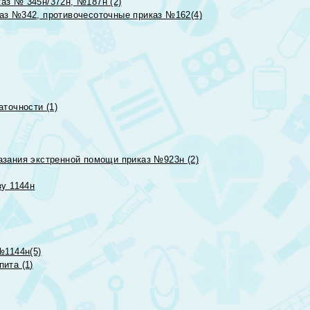
аз № 345н/372н, №187н (2)
аз №342, противочесоточные приказ №162(4)
точности (1)
азания экстренной помощи приказ №923н (2)
зу 1144н
№1144н(5)
ита (1)