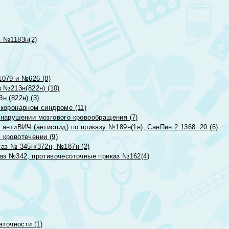
 №1183н(2)
079 и №626 (8)
 №213н(822н) (10)
 (822н) (3)
коронарном синдроме (11)
нарушении мозгового кровообращения (7)
антиВИЧ (антиспид) по приказу №189н(1н), СанПин 2.1368−20 (6)
кровотечении (9)
аз № 345н/372н, №187н (2)
аз №342, противочесоточные приказ №162(4)
точности (1)