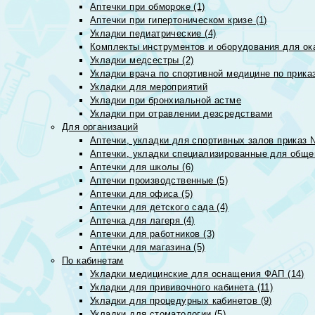
Аптечки при обмороке (1)
Аптечки при гипертоническом кризе (1)
Укладки педиатрические (4)
Комплекты инструментов и оборудования для ок
Укладки медсестры (2)
Укладки врача по спортивной медицине по прика
Укладки для мероприятий
Укладки при бронхиальной астме
Укладки при отравлении дезсредствами
Для организаций
Аптечки, укладки для спортивных залов приказ 
Аптечки, укладки специализированные для общеп
Аптечки для школы (6)
Аптечки производственные (5)
Аптечки для офиса (5)
Аптечки для детского сада (4)
Аптечка для лагеря (4)
Аптечки для работников (3)
Аптечки для магазина (5)
По кабинетам
Укладки медицинские для оснащения ФАП (14)
Укладки для прививочного кабинета (11)
Укладки для процедурных кабинетов (9)
Укладки для стоматологии (5)