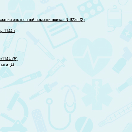
азания экстренной помощи приказ №923н (2)
зу 1144н
№1144н(5)
ита (1)