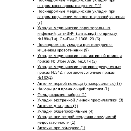
Посиндромные медицинские укладки при
остром коронарном синдроме (11)
Посиндромные медицинские укладки при
остром нарушении мозгового кровообращения
(7)
Укладки медицинские парентеральных
инфекций, антиВИЧ (антиспид) по приказу
№189н(1н), СанПин 2.1368−20 (6)
Посиндромные укладки при желудочно-
кишечном кровотечении (9)
Укладки медицинские паллиативной помощи
приказ № 345н/372н, №187н (2)
Укладки медицинские противопедикулезные
приказ №342, противочесоточные приказ
№162(4)
Аптечки первой помощи (универсальные) (7)
Наборы для врача общей практики (1)
Фельдшерские наборы (1)
Укладки экстренной личной профилактики (3)
Аптечки для дома (7)
Укладки общепрофильные (4)
Укладки при острой сердечно-сосудистой
недостаточности (1)
Аптечки при обмороке (1)