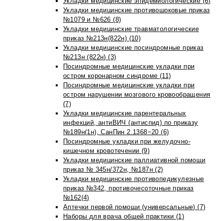
Укладки медицинские эпидемиологические (6)
Укладки медицинские противошоковые приказ
№1079 и №626 (8)
Укладки медицинские травматологические
приказ №213н(822н) (10)
Укладки медицинские посиндромные приказ
№213н (822н) (3)
Посиндромные медицинские укладки при
остром коронарном синдроме (11)
Посиндромные медицинские укладки при
остром нарушении мозгового кровообращения
(7)
Укладки медицинские парентеральных
инфекций, антиВИЧ (антиспид) по приказу
№189н(1н), СанПин 2.1368−20 (6)
Посиндромные укладки при желудочно-
кишечном кровотечении (9)
Укладки медицинские паллиативной помощи
приказ № 345н/372н, №187н (2)
Укладки медицинские противопедикулезные
приказ №342, противочесоточные приказ
№162(4)
Аптечки первой помощи (универсальные) (7)
Наборы для врача общей практики (1)