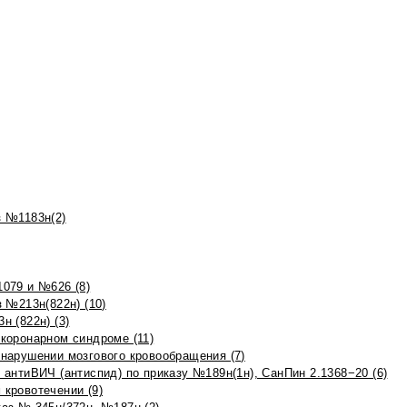
 №1183н(2)
079 и №626 (8)
 №213н(822н) (10)
 (822н) (3)
коронарном синдроме (11)
нарушении мозгового кровообращения (7)
антиВИЧ (антиспид) по приказу №189н(1н), СанПин 2.1368−20 (6)
кровотечении (9)