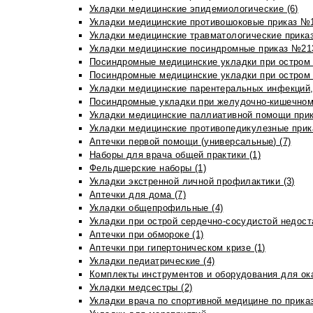
Укладки медицинские эпидемиологические (6)
Укладки медицинские противошоковые приказ №1
Укладки медицинские травматологические приказ
Укладки медицинские посиндромные приказ №213н
Посиндромные медицинские укладки при остром 
Посиндромные медицинские укладки при остром 
Укладки медицинские парентеральных инфекций, 
Посиндромные укладки при желудочно-кишечном 
Укладки медицинские паллиативной помощи прик
Укладки медицинские противопедикулезные прик
Аптечки первой помощи (универсальные) (7)
Наборы для врача общей практики (1)
Фельдшерские наборы (1)
Укладки экстренной личной профилактики (3)
Аптечки для дома (7)
Укладки общепрофильные (4)
Укладки при острой сердечно-сосудистой недоста
Аптечки при обмороке (1)
Аптечки при гипертоническом кризе (1)
Укладки педиатрические (4)
Комплекты инструментов и оборудования для ок
Укладки медсестры (2)
Укладки врача по спортивной медицине по прика