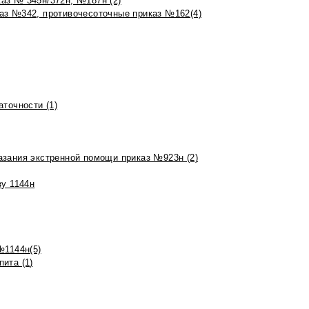
аз № 345н/372н, №187н (2)
аз №342, противочесоточные приказ №162(4)
точности (1)
азания экстренной помощи приказ №923н (2)
зу 1144н
№1144н(5)
ита (1)