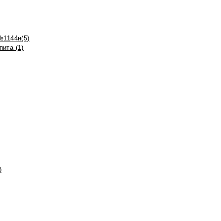
№1144н(5)
ита (1)
)