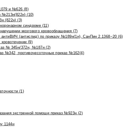
079 и №626 (8)
 №213н(822н) (10)
 (822н) (3)
коронарном синдроме (11)
нарушении мозгового кровообращения (7)
антиВИЧ (антиспид) по приказу №189н(1н), СанПин 2.1368−20 (6)
кровотечении (9)
аз № 345н/372н, №187н (2)
аз №342, противочесоточные приказ №162(4)
точности (1)
азания экстренной помощи приказ №923н (2)
зу 1144н