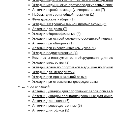
Укладки медицинские паллиативной помощи прик
Укладки медицинские противопедикулезные прик
Аптечки первой помощи (универсальные) (7)
Наборы для врача общей практики (1)
Фельдшерские наборы (1)
Укладки экстренной личной профилактики (3)
Аптечки для дома (7)
Укладки общепрофильные (4)
Укладки при острой сердечно-сосудистой недоста
Аптечки при обмороке (1)
Аптечки при гипертоническом кризе (1)
Укладки педиатрические (4)
Комплекты инструментов и оборудования для ок
Укладки медсестры (2)
Укладки врача по спортивной медицине по прика
Укладки для мероприятий
Укладки при бронхиальной астме
Укладки при отравлении дезсредствами
Для организаций
Аптечки, укладки для спортивных залов приказ 
Аптечки, укладки специализированные для общеп
Аптечки для школы (6)
Аптечки производственные (5)
Аптечки для офиса (5)