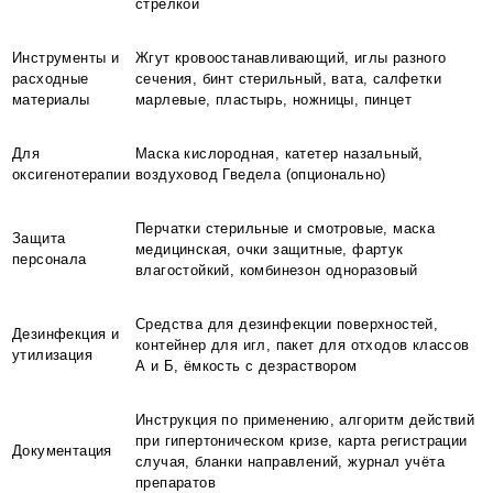
стрелкой
Инструменты и
Жгут кровоостанавливающий, иглы разного
расходные
сечения, бинт стерильный, вата, салфетки
материалы
марлевые, пластырь, ножницы, пинцет
Для
Маска кислородная, катетер назальный,
оксигенотерапии
воздуховод Гведела (опционально)
Перчатки стерильные и смотровые, маска
Защита
медицинская, очки защитные, фартук
персонала
влагостойкий, комбинезон одноразовый
Средства для дезинфекции поверхностей,
Дезинфекция и
контейнер для игл, пакет для отходов классов
утилизация
А и Б, ёмкость с дезраствором
Инструкция по применению, алгоритм действий
при гипертоническом кризе, карта регистрации
Документация
случая, бланки направлений, журнал учёта
препаратов