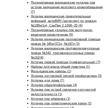
Посиндромные медицинские укладки при
остром нарушении мозгового кровообращения
(7)
Укладки медицинские парентеральных
инфекций, антиВИЧ (антиспид) по приказу
№189н(1н), СанПин 2.1368−20 (6)
Посиндромные укладки при желудочно-
кишечном кровотечении (9)
Укладки медицинские паллиативной помощи
приказ № 345н/372н, №187н (2)
Укладки медицинские противопедикулезные
приказ №342, противочесоточные приказ
№162(4)
Аптечки первой помощи (универсальные) (7)
Наборы для врача общей практики (1)
Фельдшерские наборы (1)
Укладки экстренной личной профилактики (3)
Аптечки для дома (7)
Укладки общепрофильные (4)
Укладки при острой сердечно-сосудистой
недостаточности (1)
Аптечки при обмороке (1)
Аптечки при гипертоническом кризе (1)
Укладки педиатрические (4)