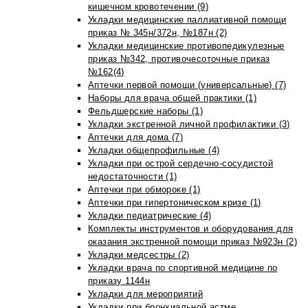
кишечном кровотечении (9)
Укладки медицинские паллиативной помощи
приказ № 345н/372н, №187н (2)
Укладки медицинские противопедикулезные
приказ №342, противочесоточные приказ
№162(4)
Аптечки первой помощи (универсальные) (7)
Наборы для врача общей практики (1)
Фельдшерские наборы (1)
Укладки экстренной личной профилактики (3)
Аптечки для дома (7)
Укладки общепрофильные (4)
Укладки при острой сердечно-сосудистой
недостаточности (1)
Аптечки при обмороке (1)
Аптечки при гипертоническом кризе (1)
Укладки педиатрические (4)
Комплекты инструментов и оборудования для
оказания экстренной помощи приказ №923н (2)
Укладки медсестры (2)
Укладки врача по спортивной медицине по
приказу 1144н
Укладки для мероприятий
Укладки при бронхиальной астме