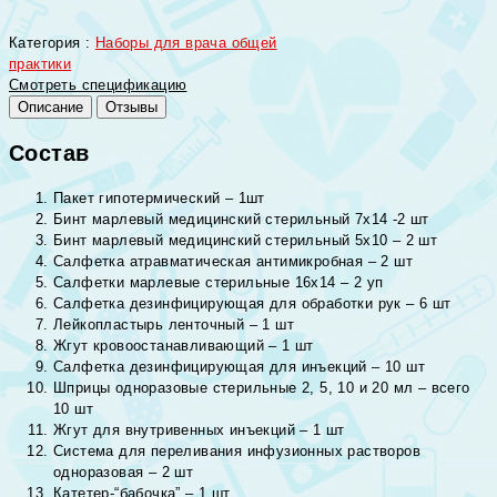
Категория :
Наборы для врача общей
практики
Смотреть спецификацию
Описание
Отзывы
Состав
Пакет гипотермический – 1шт
Бинт марлевый медицинский стерильный 7х14 -2 шт
Бинт марлевый медицинский стерильный 5х10 – 2 шт
Салфетка атравматическая антимикробная – 2 шт
Салфетки марлевые стерильные 16х14 – 2 уп
Салфетка дезинфицирующая для обработки рук – 6 шт
Лейкопластырь ленточный – 1 шт
Жгут кровоостанавливающий – 1 шт
Салфетка дезинфицирующая для инъекций – 10 шт
Шприцы одноразовые стерильные 2, 5, 10 и 20 мл – всего
10 шт
Жгут для внутривенных инъекций – 1 шт
Система для переливания инфузионных растворов
одноразовая – 2 шт
Катетер-“бабочка” – 1 шт