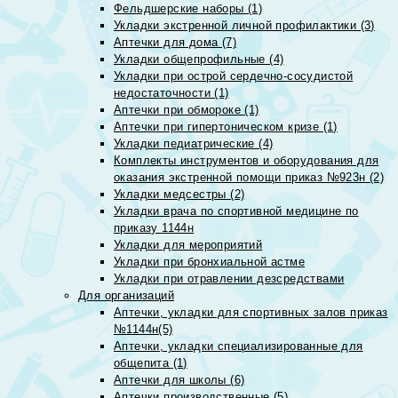
Фельдшерские наборы (1)
Укладки экстренной личной профилактики (3)
Аптечки для дома (7)
Укладки общепрофильные (4)
Укладки при острой сердечно-сосудистой
недостаточности (1)
Аптечки при обмороке (1)
Аптечки при гипертоническом кризе (1)
Укладки педиатрические (4)
Комплекты инструментов и оборудования для
оказания экстренной помощи приказ №923н (2)
Укладки медсестры (2)
Укладки врача по спортивной медицине по
приказу 1144н
Укладки для мероприятий
Укладки при бронхиальной астме
Укладки при отравлении дезсредствами
Для организаций
Аптечки, укладки для спортивных залов приказ
№1144н(5)
Аптечки, укладки специализированные для
общепита (1)
Аптечки для школы (6)
Аптечки производственные (5)