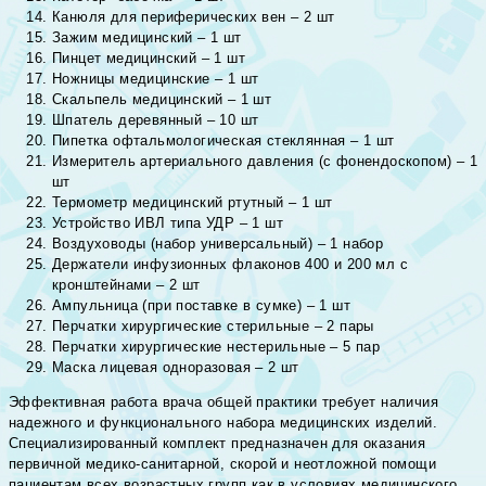
Канюля для периферических вен – 2 шт
Зажим медицинский – 1 шт
Пинцет медицинский – 1 шт
Ножницы медицинские – 1 шт
Скальпель медицинский – 1 шт
Шпатель деревянный – 10 шт
Пипетка офтальмологическая стеклянная – 1 шт
Измеритель артериального давления (с фонендоскопом) – 1
шт
Термометр медицинский ртутный – 1 шт
Устройство ИВЛ типа УДР – 1 шт
Воздуховоды (набор универсальный) – 1 набор
Держатели инфузионных флаконов 400 и 200 мл с
кронштейнами – 2 шт
Ампульница (при поставке в сумке) – 1 шт
Перчатки хирургические стерильные – 2 пары
Перчатки хирургические нестерильные – 5 пар
Маска лицевая одноразовая – 2 шт
Эффективная работа врача общей практики требует наличия
надежного и функционального набора медицинских изделий.
Специализированный комплект предназначен для оказания
первичной медико-санитарной, скорой и неотложной помощи
пациентам всех возрастных групп как в условиях медицинского