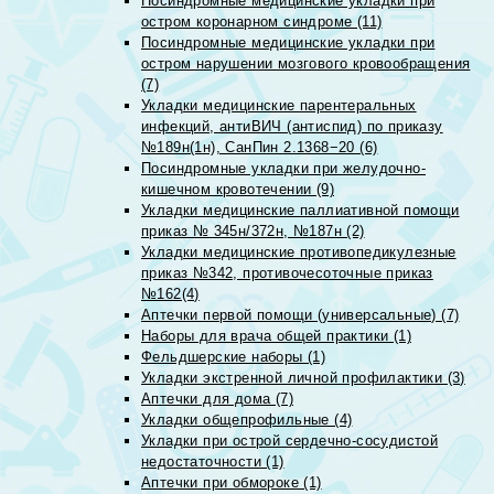
Посиндромные медицинские укладки при
остром коронарном синдроме (11)
Посиндромные медицинские укладки при
остром нарушении мозгового кровообращения
(7)
Укладки медицинские парентеральных
инфекций, антиВИЧ (антиспид) по приказу
№189н(1н), СанПин 2.1368−20 (6)
Посиндромные укладки при желудочно-
кишечном кровотечении (9)
Укладки медицинские паллиативной помощи
приказ № 345н/372н, №187н (2)
Укладки медицинские противопедикулезные
приказ №342, противочесоточные приказ
№162(4)
Аптечки первой помощи (универсальные) (7)
Наборы для врача общей практики (1)
Фельдшерские наборы (1)
Укладки экстренной личной профилактики (3)
Аптечки для дома (7)
Укладки общепрофильные (4)
Укладки при острой сердечно-сосудистой
недостаточности (1)
Аптечки при обмороке (1)