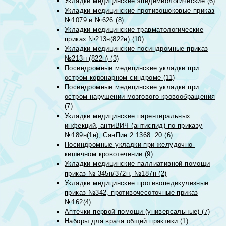
Укладки медицинские эпидемиологические (6)
Укладки медицинские противошоковые приказ
№1079 и №626 (8)
Укладки медицинские травматологические
приказ №213н(822н) (10)
Укладки медицинские посиндромные приказ
№213н (822н) (3)
Посиндромные медицинские укладки при
остром коронарном синдроме (11)
Посиндромные медицинские укладки при
остром нарушении мозгового кровообращения
(7)
Укладки медицинские парентеральных
инфекций, антиВИЧ (антиспид) по приказу
№189н(1н), СанПин 2.1368−20 (6)
Посиндромные укладки при желудочно-
кишечном кровотечении (9)
Укладки медицинские паллиативной помощи
приказ № 345н/372н, №187н (2)
Укладки медицинские противопедикулезные
приказ №342, противочесоточные приказ
№162(4)
Аптечки первой помощи (универсальные) (7)
Наборы для врача общей практики (1)