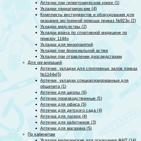
Аптечки при гипертоническом кризе (1)
Укладки педиатрические (4)
Комплекты инструментов и оборудования для
оказания экстренной помощи приказ №923н (2)
Укладки медсестры (2)
Укладки врача по спортивной медицине по
приказу 1144н
Укладки для мероприятий
Укладки при бронхиальной астме
Укладки при отравлении дезсредствами
Для организаций
Аптечки, укладки для спортивных залов приказ
№1144н(5)
Аптечки, укладки специализированные для
общепита (1)
Аптечки для школы (6)
Аптечки производственные (5)
Аптечки для офиса (5)
Аптечки для детского сада (4)
Аптечка для лагеря (4)
Аптечки для работников (3)
Аптечки для магазина (5)
По кабинетам
Укладки медицинские для оснащения ФАП (14)