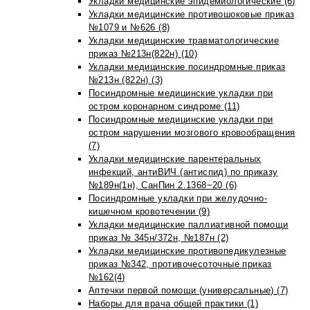
Укладки медицинские эпидемиологические (6)
Укладки медицинские противошоковые приказ
№1079 и №626 (8)
Укладки медицинские травматологические
приказ №213н(822н) (10)
Укладки медицинские посиндромные приказ
№213н (822н) (3)
Посиндромные медицинские укладки при
остром коронарном синдроме (11)
Посиндромные медицинские укладки при
остром нарушении мозгового кровообращения
(7)
Укладки медицинские парентеральных
инфекций, антиВИЧ (антиспид) по приказу
№189н(1н), СанПин 2.1368−20 (6)
Посиндромные укладки при желудочно-
кишечном кровотечении (9)
Укладки медицинские паллиативной помощи
приказ № 345н/372н, №187н (2)
Укладки медицинские противопедикулезные
приказ №342, противочесоточные приказ
№162(4)
Аптечки первой помощи (универсальные) (7)
Наборы для врача общей практики (1)