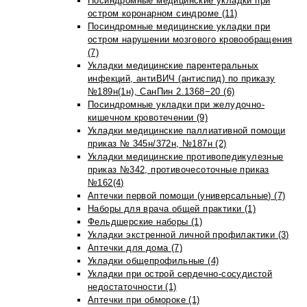
Посиндромные медицинские укладки при
остром коронарном синдроме (11)
Посиндромные медицинские укладки при
остром нарушении мозгового кровообращения
(7)
Укладки медицинские парентеральных
инфекций, антиВИЧ (антиспид) по приказу
№189н(1н), СанПин 2.1368−20 (6)
Посиндромные укладки при желудочно-
кишечном кровотечении (9)
Укладки медицинские паллиативной помощи
приказ № 345н/372н, №187н (2)
Укладки медицинские противопедикулезные
приказ №342, противочесоточные приказ
№162(4)
Аптечки первой помощи (универсальные) (7)
Наборы для врача общей практики (1)
Фельдшерские наборы (1)
Укладки экстренной личной профилактики (3)
Аптечки для дома (7)
Укладки общепрофильные (4)
Укладки при острой сердечно-сосудистой
недостаточности (1)
Аптечки при обмороке (1)