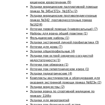
кишечном кровотечении (9)
Укладки медицинские паллиативной помощи
приказ № 345н/372н, №187н (2)
Укладки медицинские противопедикулезные
приказ №342, противочесоточные приказ
№162(4)
Аптечки первой помощи (универсальные) (7)
Наборы для врача общей практики (1)
Фельдшерские наборы (1)
Укладки экстренной личной профилактики (3)
Аптечки для дома (7)
Укладки общепрофильные (4)
Укладки при острой сердечно-сосудистой
недостаточности (1)
Аптечки при обмороке (1)
Аптечки при гипертоническом кризе (1)
Укладки педиатрические (4)
Комплекты инструментов и оборудования для
оказания экстренной помощи приказ №923н (2)
Укладки медсестры (2)
Укладки врача по спортивной медицине по
приказу 1144н
Укладки для мероприятий
Укладки при бронхиальной астме