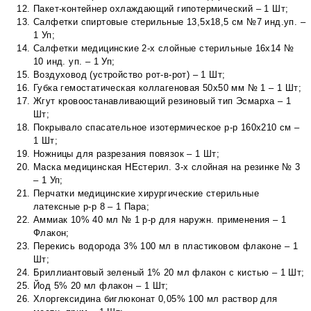
Пакет-контейнер охлаждающий гипотермический – 1 Шт;
Салфетки спиртовые стерильные 13,5х18,5 см №7 инд.уп. –
1 Уп;
Салфетки медицинские 2-х слойные стерильные 16х14 №
10 инд. уп. – 1 Уп;
Воздуховод (устройство рот-в-рот) – 1 Шт;
Губка гемостатическая коллагеновая 50х50 мм № 1 – 1 Шт;
Жгут кровоостанавливающий резиновый тип Эсмарха – 1
Шт;
Покрывало спасательное изотермическое р-р 160х210 см –
1 Шт;
Ножницы для разрезания повязок – 1 Шт;
Маска медицинская НЕстерил. 3-х слойная на резинке № 3
– 1 Уп;
Перчатки медицинские хирургические стерильные
латексные р-р 8 – 1 Пара;
Аммиак 10% 40 мл № 1 р-р для наружн. применения – 1
Флакон;
Перекись водорода 3% 100 мл в пластиковом флаконе – 1
Шт;
Бриллиантовый зеленый 1% 20 мл флакон с кистью – 1 Шт;
Йод 5% 20 мл флакон – 1 Шт;
Хлоргексидина биглюконат 0,05% 100 мл раствор для