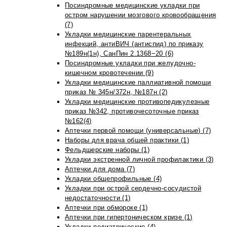
Посиндромные медицинские укладки при
остром нарушении мозгового кровообращения
(7)
Укладки медицинские парентеральных
инфекций, антиВИЧ (антиспид) по приказу
№189н(1н), СанПин 2.1368−20 (6)
Посиндромные укладки при желудочно-
кишечном кровотечении (9)
Укладки медицинские паллиативной помощи
приказ № 345н/372н, №187н (2)
Укладки медицинские противопедикулезные
приказ №342, противочесоточные приказ
№162(4)
Аптечки первой помощи (универсальные) (7)
Наборы для врача общей практики (1)
Фельдшерские наборы (1)
Укладки экстренной личной профилактики (3)
Аптечки для дома (7)
Укладки общепрофильные (4)
Укладки при острой сердечно-сосудистой
недостаточности (1)
Аптечки при обмороке (1)
Аптечки при гипертоническом кризе (1)
Укладки педиатрические (4)