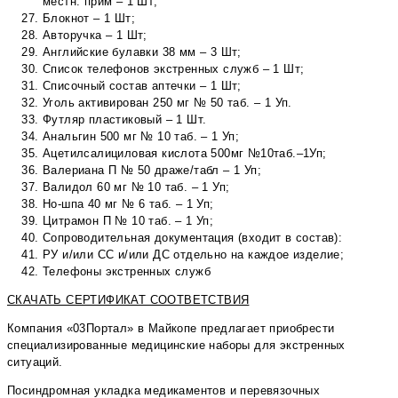
местн. прим – 1 Шт;
Блокнот – 1 Шт;
Авторучка – 1 Шт;
Английские булавки 38 мм – 3 Шт;
Список телефонов экстренных служб – 1 Шт;
Списочный состав аптечки – 1 Шт;
Уголь активирован 250 мг № 50 таб. – 1 Уп.
Футляр пластиковый – 1 Шт.
Анальгин 500 мг № 10 таб. – 1 Уп;
Ацетилсалициловая кислота 500мг №10таб.–1Уп;
Валериана П № 50 драже/табл – 1 Уп;
Валидол 60 мг № 10 таб. – 1 Уп;
Но-шпа 40 мг № 6 таб. – 1 Уп;
Цитрамон П № 10 таб. – 1 Уп;
Сопроводительная документация (входит в состав):
РУ и/или СС и/или ДС отдельно на каждое изделие;
Телефоны экстренных служб
СКАЧАТЬ СЕРТИФИКАТ СООТВЕТСТВИЯ
Компания «03Портал» в Майкопе предлагает приобрести
специализированные медицинские наборы для экстренных
ситуаций.
Посиндромная укладка медикаментов и перевязочных