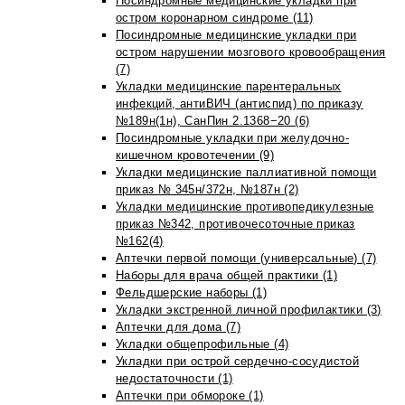
Посиндромные медицинские укладки при
остром коронарном синдроме (11)
Посиндромные медицинские укладки при
остром нарушении мозгового кровообращения
(7)
Укладки медицинские парентеральных
инфекций, антиВИЧ (антиспид) по приказу
№189н(1н), СанПин 2.1368−20 (6)
Посиндромные укладки при желудочно-
кишечном кровотечении (9)
Укладки медицинские паллиативной помощи
приказ № 345н/372н, №187н (2)
Укладки медицинские противопедикулезные
приказ №342, противочесоточные приказ
№162(4)
Аптечки первой помощи (универсальные) (7)
Наборы для врача общей практики (1)
Фельдшерские наборы (1)
Укладки экстренной личной профилактики (3)
Аптечки для дома (7)
Укладки общепрофильные (4)
Укладки при острой сердечно-сосудистой
недостаточности (1)
Аптечки при обмороке (1)