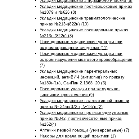
Укладки медицинские эпидемиологические (6)
Укладки медицинские противошоковые приказ
№1079 и №626 (8)
Укладки медицинские травматологические
приказ №213н(822н) (10)
Укладки медицинские посиндромные приказ
№213н (822н) (3)
Посиндромные медицинские укладки при
остром коронарном синдроме (11)
Посиндромные медицинские укладки при
остром нарушении мозгового кровообращения
(7)
Укладки медицинские парентеральных
инфекций, антиВИЧ (антиспид) по приказу
№189н(1н), СанПин 2.1368−20 (6)
Посиндромные укладки при желудочно-
кишечном кровотечении (9)
Укладки медицинские паллиативной помощи
приказ № 345н/372н, №187н (2)
Укладки медицинские противопедикулезные
приказ №342, противочесоточные приказ
№162(4)
Аптечки первой помощи (универсальные) (7)
Наборы для врача общей практики (1)