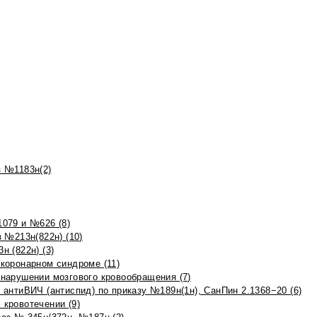
 №1183н(2)
079 и №626 (8)
 №213н(822н) (10)
 (822н) (3)
коронарном синдроме (11)
нарушении мозгового кровообращения (7)
антиВИЧ (антиспид) по приказу №189н(1н), СанПин 2.1368−20 (6)
кровотечении (9)