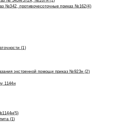
аз № 345н/372н, №187н (2)
аз №342, противочесоточные приказ №162(4)
точности (1)
азания экстренной помощи приказ №923н (2)
зу 1144н
№1144н(5)
ита (1)