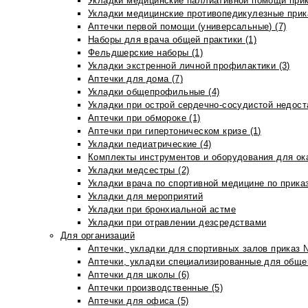
Укладки медицинские паллиативной помощи прик
Укладки медицинские противопедикулезные прик
Аптечки первой помощи (универсальные) (7)
Наборы для врача общей практики (1)
Фельдшерские наборы (1)
Укладки экстренной личной профилактики (3)
Аптечки для дома (7)
Укладки общепрофильные (4)
Укладки при острой сердечно-сосудистой недоста
Аптечки при обмороке (1)
Аптечки при гипертоническом кризе (1)
Укладки педиатрические (4)
Комплекты инструментов и оборудования для ок
Укладки медсестры (2)
Укладки врача по спортивной медицине по прика
Укладки для мероприятий
Укладки при бронхиальной астме
Укладки при отравлении дезсредствами
Для организаций
Аптечки, укладки для спортивных залов приказ 
Аптечки, укладки специализированные для общеп
Аптечки для школы (6)
Аптечки производственные (5)
Аптечки для офиса (5)