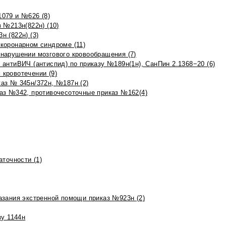
079 и №626 (8)
 №213н(822н) (10)
 (822н) (3)
коронарном синдроме (11)
нарушении мозгового кровообращения (7)
антиВИЧ (антиспид) по приказу №189н(1н), СанПин 2.1368−20 (6)
кровотечении (9)
аз № 345н/372н, №187н (2)
аз №342, противочесоточные приказ №162(4)
точности (1)
азания экстренной помощи приказ №923н (2)
зу 1144н