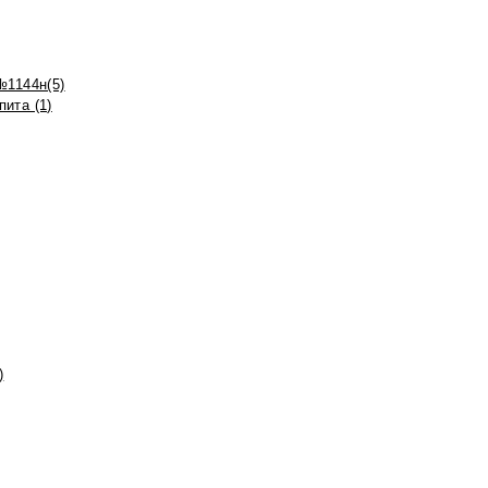
№1144н(5)
ита (1)
)