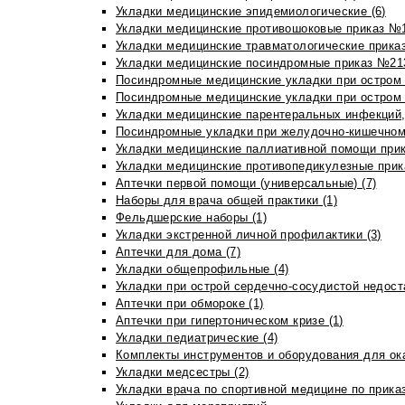
Укладки медицинские эпидемиологические (6)
Укладки медицинские противошоковые приказ №1
Укладки медицинские травматологические приказ
Укладки медицинские посиндромные приказ №213н
Посиндромные медицинские укладки при остром 
Посиндромные медицинские укладки при остром 
Укладки медицинские парентеральных инфекций, 
Посиндромные укладки при желудочно-кишечном 
Укладки медицинские паллиативной помощи прик
Укладки медицинские противопедикулезные прик
Аптечки первой помощи (универсальные) (7)
Наборы для врача общей практики (1)
Фельдшерские наборы (1)
Укладки экстренной личной профилактики (3)
Аптечки для дома (7)
Укладки общепрофильные (4)
Укладки при острой сердечно-сосудистой недоста
Аптечки при обмороке (1)
Аптечки при гипертоническом кризе (1)
Укладки педиатрические (4)
Комплекты инструментов и оборудования для ок
Укладки медсестры (2)
Укладки врача по спортивной медицине по прика