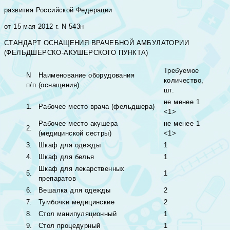
развития Российской Федерации
от 15 мая 2012 г. N 543н
СТАНДАРТ ОСНАЩЕНИЯ ВРАЧЕБНОЙ АМБУЛАТОРИИ
(ФЕЛЬДШЕРСКО-АКУШЕРСКОГО ПУНКТА)
Требуемое
N
Наименование оборудования
количество,
п/п
(оснащения)
шт.
не менее 1
1.
Рабочее место врача (фельдшера)
<1>
Рабочее место акушера
не менее 1
2.
(медицинской сестры)
<1>
3.
Шкаф для одежды
1
4.
Шкаф для белья
1
Шкаф для лекарственных
5.
1
препаратов
6.
Вешалка для одежды
2
7.
Тумбочки медицинские
2
8.
Стол манипуляционный
1
9.
Стол процедурный
1