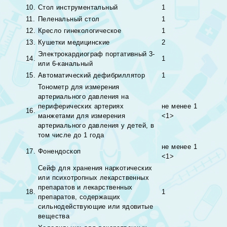
10.
Стол инструментальный
1
11.
Пеленальный стол
1
12.
Кресло гинекологическое
1
13.
Кушетки медицинские
2
Электрокардиограф портативный 3-
14.
1
или 6-канальный
15.
Автоматический дефибриллятор
1
Тонометр для измерения
артериального давления на
периферических артериях
не менее 1
16.
манжетами для измерения
<1>
артериального давления у детей, в
том числе до 1 года
не менее 1
17.
Фонендоскоп
<1>
Сейф для хранения наркотических
или психотропных лекарственных
препаратов и лекарственных
18.
1
препаратов, содержащих
сильнодействующие или ядовитые
вещества