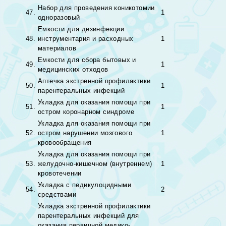
Набор для проведения коникотомии
47.
1
одноразовый
Емкости для дезинфекции
48.
инструментария и расходных
1
материалов
Емкости для сбора бытовых и
49.
1
медицинских отходов
Аптечка экстренной профилактики
50.
1
парентеральных инфекций
Укладка для оказания помощи при
51.
1
остром коронарном синдроме
Укладка для оказания помощи при
52.
остром нарушении мозгового
1
кровообращения
Укладка для оказания помощи при
53.
желудочно-кишечном (внутреннем)
1
кровотечении
Укладка с педикулоцидными
54.
2
средствами
Укладка экстренной профилактики
парентеральных инфекций для
оказания первичной медико-