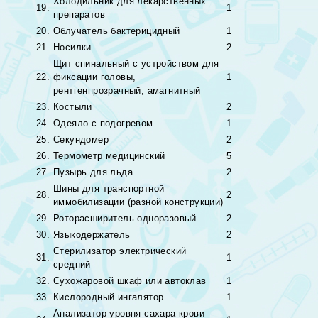
Холодильник для лекарственных
19.
1
препаратов
20.
Облучатель бактерицидный
1
21.
Носилки
2
Щит спинальный с устройством для
22.
фиксации головы,
1
рентгенпрозрачный, амагнитный
23.
Костыли
2
24.
Одеяло с подогревом
1
25.
Секундомер
2
26.
Термометр медицинский
5
27.
Пузырь для льда
2
Шины для транспортной
28.
2
иммобилизации (разной конструкции)
29.
Роторасширитель одноразовый
2
30.
Языкодержатель
2
Стерилизатор электрический
31.
1
средний
32.
Сухожаровой шкаф или автоклав
1
33.
Кислородный ингалятор
1
Анализатор уровня сахара крови