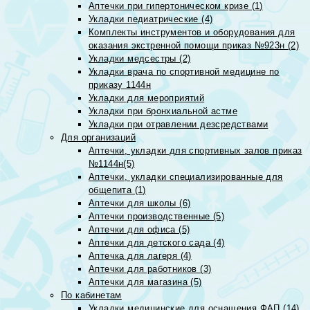
Аптечки при гипертоническом кризе (1)
Укладки педиатрические (4)
Комплекты инструментов и оборудования для
оказания экстренной помощи приказ №923н (2)
Укладки медсестры (2)
Укладки врача по спортивной медицине по
приказу 1144н
Укладки для мероприятий
Укладки при бронхиальной астме
Укладки при отравлении дезсредствами
Для организаций
Аптечки, укладки для спортивных залов приказ
№1144н(5)
Аптечки, укладки специализированные для
общепита (1)
Аптечки для школы (6)
Аптечки производственные (5)
Аптечки для офиса (5)
Аптечки для детского сада (4)
Аптечка для лагеря (4)
Аптечки для работников (3)
Аптечки для магазина (5)
По кабинетам
Укладки медицинские для оснащения ФАП (14)