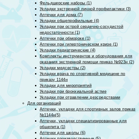
Фельдшерские наборы (1)
Укладки экстренной личной профилактики (3)
Аптечки для дома (7)
Укладки общепрофильные (4)
Укладки при острой сердечно-сосудистой
недостаточности (1)
Аптечки при обмороке (1)
Аптечки при гипертоническом кризе (1)
Укладки педиатрические (4)
Комплекты инструментов и оборудования для
оказания экстренной помощи приказ №923н (2)
Укладки медсестры (2)
Укладки врача по спортивной медицине по
приказу 1144н
Укладки для мероприятий
Укладки при бронхиальной астме
Укладки при отравлении дезсредствами
Для организаций
Аптечки, укладки для спортивных залов приказ
№1144н(5)
Аптечки, укладки специализированные для
общепита (1)
Аптечки для школы (6)
Аптечки производственные (5)