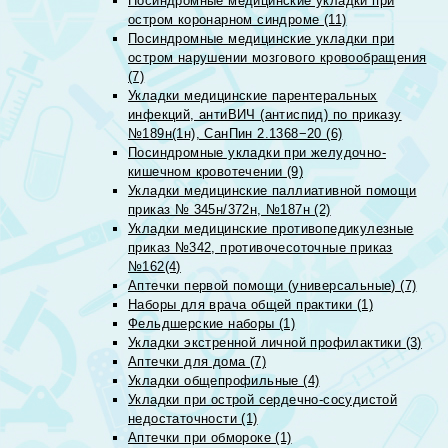
Посиндромные медицинские укладки при
остром коронарном синдроме (11)
Посиндромные медицинские укладки при
остром нарушении мозгового кровообращения
(7)
Укладки медицинские парентеральных
инфекций, антиВИЧ (антиспид) по приказу
№189н(1н), СанПин 2.1368−20 (6)
Посиндромные укладки при желудочно-
кишечном кровотечении (9)
Укладки медицинские паллиативной помощи
приказ № 345н/372н, №187н (2)
Укладки медицинские противопедикулезные
приказ №342, противочесоточные приказ
№162(4)
Аптечки первой помощи (универсальные) (7)
Наборы для врача общей практики (1)
Фельдшерские наборы (1)
Укладки экстренной личной профилактики (3)
Аптечки для дома (7)
Укладки общепрофильные (4)
Укладки при острой сердечно-сосудистой
недостаточности (1)
Аптечки при обмороке (1)