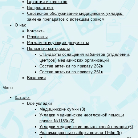
Гарантии и качество
Вопрос-ответ
Сервисное обслуживание медицинских укладок:
замена препаратов с истекшим сроком
О нас
Контакты
Реквизиты
Регламентирующие документы
Полезные материалы
Стандарты оснащения кабинетов (отделений,
центров) медицинских организаций
Состав аптечки по приказу 262н
Состав аптечки по приказу 261н
Вакансии
Menu
Каталог
Все укладки
Медицинские сумки (3)
Укладки медицинские неотложной помощи
приказ №1183н(2)
Укладки медицинские врача скорой помощи (6)
Реанимационные наборы приказ 1165н (5)