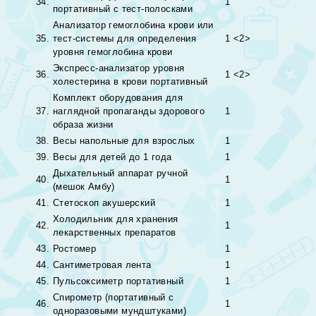
34.
1
портативный с тест-полосками
Анализатор гемоглобина крови или
35.
тест-системы для определения
1 <2>
уровня гемоглобина крови
Экспресс-анализатор уровня
36.
1 <2>
холестерина в крови портативный
Комплект оборудования для
37.
наглядной пропаганды здорового
1
образа жизни
38.
Весы напольные для взрослых
1
39.
Весы для детей до 1 года
1
Дыхательный аппарат ручной
40.
1
(мешок Амбу)
41.
Стетоскоп акушерский
1
Холодильник для хранения
42.
1
лекарственных препаратов
43.
Ростомер
1
44.
Сантиметровая лента
1
45.
Пульсоксиметр портативный
1
Спирометр (портативный с
46.
1
одноразовыми мундштуками)