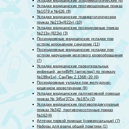
Укладки медицинские эпидемиологические (6)
Укладки медицинские противошоковые приказ
№1079 и №626 (8)
Укладки медицинские травматологические
приказ №213н(822н) (10)
Укладки медицинские посиндромные приказ
№213н (822н) (3)
Посиндромные медицинские укладки при
остром коронарном синдроме (11)
Посиндромные медицинские укладки при
остром нарушении мозгового кровообращения
(7)
Укладки медицинские парентеральных
инфекций, антиВИЧ (антиспид) по приказу
№189н(1н), СанПин 2.1368−20 (6)
Посиндромные укладки при желудочно-
кишечном кровотечении (9)
Укладки медицинские паллиативной помощи
приказ № 345н/372н, №187н (2)
Укладки медицинские противопедикулезные
приказ №342, противочесоточные приказ
№162(4)
Аптечки первой помощи (универсальные) (7)
Наборы для врача общей практики (1)