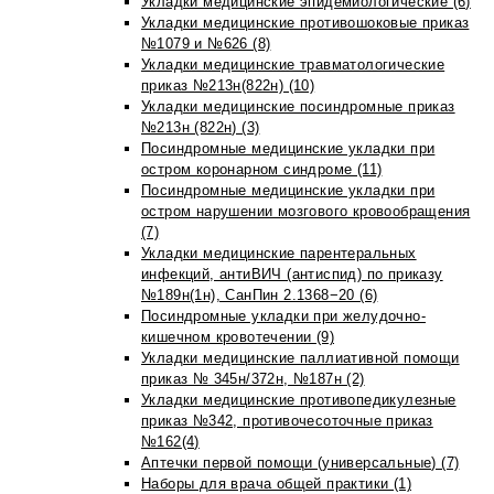
Укладки медицинские эпидемиологические (6)
Укладки медицинские противошоковые приказ
№1079 и №626 (8)
Укладки медицинские травматологические
приказ №213н(822н) (10)
Укладки медицинские посиндромные приказ
№213н (822н) (3)
Посиндромные медицинские укладки при
остром коронарном синдроме (11)
Посиндромные медицинские укладки при
остром нарушении мозгового кровообращения
(7)
Укладки медицинские парентеральных
инфекций, антиВИЧ (антиспид) по приказу
№189н(1н), СанПин 2.1368−20 (6)
Посиндромные укладки при желудочно-
кишечном кровотечении (9)
Укладки медицинские паллиативной помощи
приказ № 345н/372н, №187н (2)
Укладки медицинские противопедикулезные
приказ №342, противочесоточные приказ
№162(4)
Аптечки первой помощи (универсальные) (7)
Наборы для врача общей практики (1)