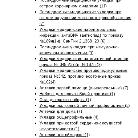
Посиндромные медицинские укладки при
остром коронарном синдроме (11)
Посиндромные медицинские укладки при
остром нарушении мозгового кровообращения
(7)
Укладки медицинские парентеральных
инфекций, антиВИЧ (антиспид) по приказу
№189н(1н), СанПин 2.1368−20 (6)
Посиндромные укладки при желудочно-
кишечном кровотечении (9)
Укладки медицинские паллиативной помощи
приказ № 345н/372н, №187н (2)
Укладки медицинские противопедикулезные
приказ №342, противочесоточные приказ
№162(4)
Аптечки первой помощи (универсальные) (7)
Наборы для врача общей практики (1)
Фельдшерские наборы (1)
Укладки экстренной личной профилактики (3)
Аптечки для дома (7)
Укладки общепрофильные (4)
Укладки при острой сердечно-сосудистой
недостаточности (1)
Аптечки при обмороке (1)